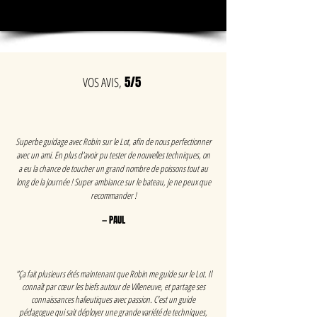
VOS AVIS,
5/5
Superbe guidage avec Robin sur le Lot, afin de nous perfectionner
avec un ami. En plus d'avoir pu tester de nouvelles techniques, on
a eu la chance de toucher un grand nombre de poissons tout au
long de la journée ! Super ambiance sur le bateau, je ne peux que
recommander !
— PAUL
"Ça fait plusieurs étés maintenant que Robin me guide sur le Lot. Il
connaît par cœur les biefs autour de Villeneuve, et partage ses
connaissances halieutiques avec passion. C’est un guide
pédagogue qui sait déployer une grande variété de techniques,