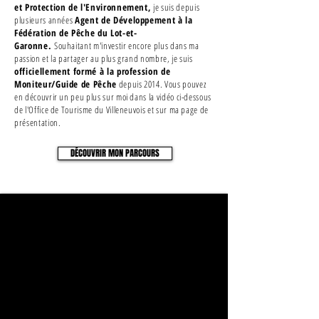
et Protection de l'Environnement,
je suis depuis
plusieurs années
Agent de Développement à la
Fédération de Pêche du Lot-et-
Garonne.
Souhaitant m'investir encore plus dans ma
passion et la partager au plus grand nombre, je suis
officiellement formé à la profession de
Moniteur/Guide de Pêche
depuis 2014. Vous pouvez
en découvrir un peu plus sur moi dans la vidéo ci-dessous
de l'Office de Tourisme du Villeneuvois et sur ma page de
présentation.
DÉCOUVRIR MON PARCOURS