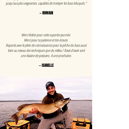
jusqu’aux plus exigeantes, capables de tromper les bass éduqués."
— ROMAIN
Merci Robin pour cette superbe journée.
Merci pour ta patience et ton écoute.
Repartis avec le plein de connaissances pour la pêche du bass aussi
bien au niveau des techniques que du milieu !
Ravis d'avoir sorti
une dizaine de poissons.
A une prochaine.
— ISABELLE