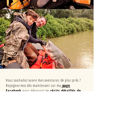
Vous souhaitez
suivre mes aventures
de plus près ?
Rejoignez-moi dès maintenant
sur ma
page
Facebook
pour découvrir les
récits détaillés de
mes guidages, des photos et vidéos exclusives,
sans oublier
quelques conseils & astuces
pour
vous aider lors de vos sessions pêche. Vous pourrez
aussi y découvrir les témoignages des passionnés de
pêche ayant passé quelques heures sur l'eau à mes
côtés.